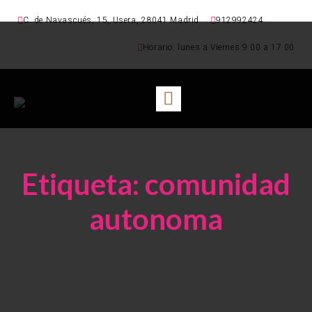
C. de Navascués, 15, Usera, 28041 Madrid
912992424
Horario: lunes a Viernes 9:00 a 17:00
Etiqueta:
comunidad
autonoma