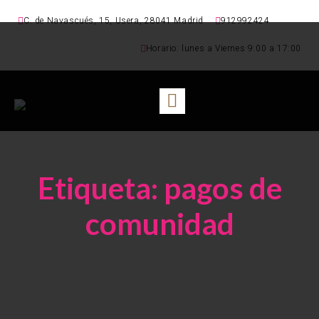
C. de Navascués, 15, Usera, 28041 Madrid
912992424
Horario: lunes a Viernes 9:00 a 17:00
Etiqueta:
pagos de
comunidad